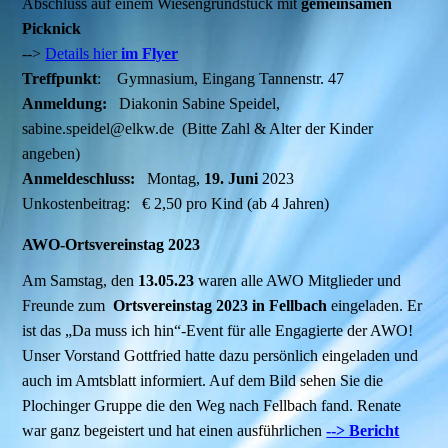
Abschluss auf einem Wiesengrundstück mit
gemeinsamen
Picknick
-->
Details hier
im Flyer
Treffpunkt
: Gymnasium, Eingang Tannenstr. 47
Anmeldung:
Diakonin Sabine Speidel,
sabine.speidel@elkw.de (Bitte Zahl & Alter der Kinder
angeben)
Anmeldeschluss:
Montag,
19. Juni
2023
Unkostenbeitrag: € 2,50 pro Kind (ab 4 Jahren)
AWO-Ortsvereinstag 2023
Am Samstag, den
13.05.23
waren alle AWO Mitglieder und
Freunde zum
Ortsvereinstag 2023 in Fellbach
eingeladen. Er
ist das „Da muss ich hin“-Event für alle Engagierte der AWO!
Unser Vorstand Gottfried hatte dazu persönlich eingeladen und
auch im Amtsblatt informiert. Auf dem Bild sehen Sie die
Plochinger Gruppe die den Weg nach Fellbach fand. Renate
war ganz begeistert und hat einen ausführlichen
--> Bericht