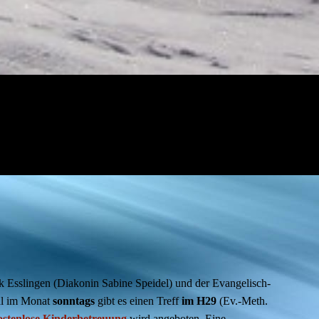
k Esslingen (Diakonin Sabine Speidel) und der Evangelisch-
mal im Monat
s
onntags
gibt es einen Treff
im H29
(Ev.-Meth.
ostenlose Kinderbetreuung
wird angeboten. Eine