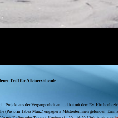
ener Treff für Alleinerziehende
n Projekt aus der Vergangenheit an und hat mit dem Ev. Kirchenbezir
che (Pastorin Tabea Münz) engagierte MitstreiterInnen gefunden. Ein
 29) mit Kaffee oder Tee und Kuchen (14.30 - 16:30 Uhr). Auch eine
k