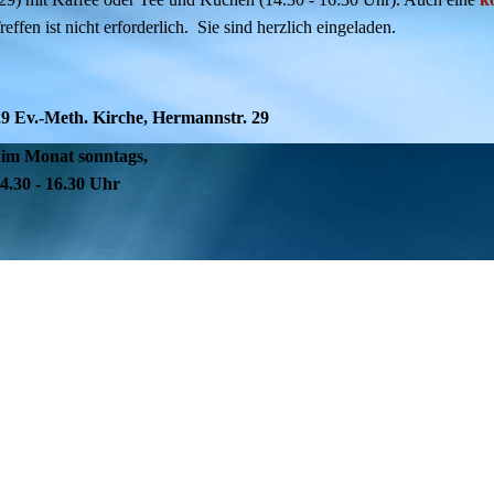
fen ist nicht erforderlich. Sie sind herzlich eingeladen.
9 Ev.-Meth. Kirche, Hermannstr. 29
 im Monat sonntags,
16.30 Uhr
 Auskünfte:
el.:
0151 70877373
tabea.muenz@gmail.com