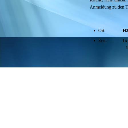
Anmeldung zu den Tref
Ort:
H2
Zeit:
1x
14.30 - 
Kontakt und weitere
Tabea Münz T